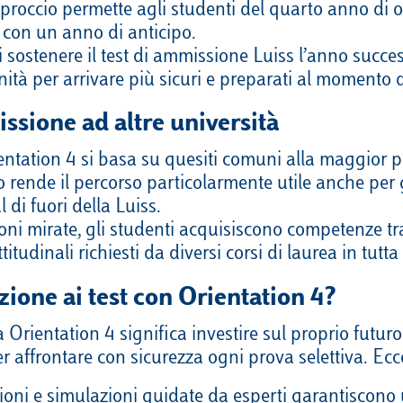
proccio permette agli studenti del quarto anno di 
o con un anno di anticipo.
 sostenere il test di ammissione Luiss l’anno succe
tà per arrivare più sicuri e preparati al momento d
ssione ad altre università
ntation 4 si basa su quesiti comuni alla maggior p
o rende il percorso particolarmente utile anche per 
 di fuori della Luiss.
oni mirate, gli studenti acquisiscono competenze tras
tudinali richiesti da diversi corsi di laurea in tutta 
zione ai test con Orientation 4?
la Orientation 4 significa investire sul proprio fu
 affrontare con sicurezza ogni prova selettiva. Ecco 
ezioni e simulazioni guidate da esperti garantiscon